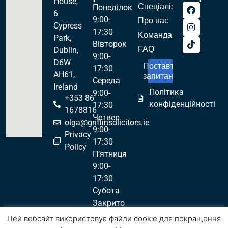
House,
Спеціалізації
Понеділок
6
9:00-
Про нас
Cypress
17:30
Kоманда
Park,
Вівторок
FAQ
Dublin,
9:00-
D6W
Поставте
17:30
AH61,
запитання!
Середа
Ireland
Політика
9:00-
+353 86
конфіденційності
17:30
1678816
Четвер
olga@griffinsolicitors.ie
9:00-
Privacy
17:30
Policy
П’ятниця
9:00-
17:30
Субота
Закрито
Неділя
Цей вебсайт використовує файли cookie для покращення
Закрито