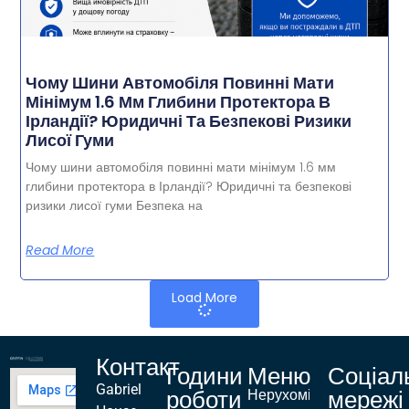
Чому Шини Автомобіля Повинні Мати
Мінімум 1.6 Мм Глибини Протектора В
Ірландії? Юридичні Та Безпекові Ризики
Лисої Гуми
Чому шини автомобіля повинні мати мінімум 1.6 мм
глибини протектора в Ірландії? Юридичні та безпекові
ризики лисої гуми Безпека на
Read More
Load More
Контакт
Години
Меню
Соціал
Gabriel
роботи
мережі
Нерухомість