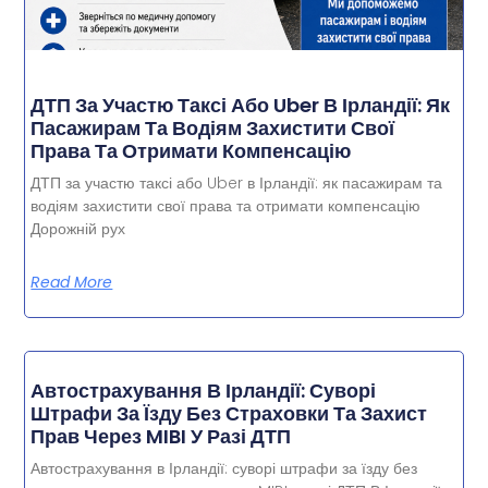
ДТП За Участю Таксі Або Uber В Ірландії: Як
Пасажирам Та Водіям Захистити Свої
Права Та Отримати Компенсацію
ДТП за участю таксі або Uber в Ірландії: як пасажирам та
водіям захистити свої права та отримати компенсацію
Дорожній рух
Read More
Автострахування В Ірландії: Суворі
Штрафи За Їзду Без Страховки Та Захист
Прав Через MIBI У Разі ДТП
Автострахування в Ірландії: суворі штрафи за їзду без