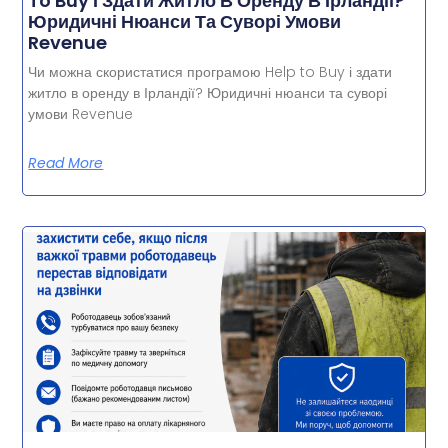
To Buy І Здати Житло В Оренду В Ірландії?
Юридичні Нюанси Та Суворі Умови
Revenue
Чи можна скористатися програмою Help to Buy і здати
житло в оренду в Ірландії? Юридичні нюанси та суворі
умови Revenue
Read More