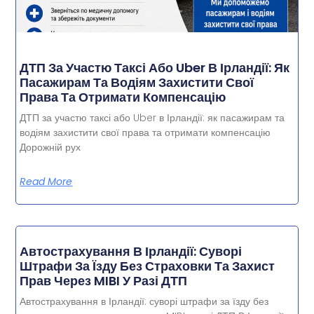
ДТП За Участю Таксі Або Uber В Ірландії: Як
Пасажирам Та Водіям Захистити Свої
Права Та Отримати Компенсацію
ДТП за участю таксі або Uber в Ірландії: як пасажирам та
водіям захистити свої права та отримати компенсацію
Дорожній рух
Read More
Автострахування В Ірландії: Суворі
Штрафи За Їзду Без Страховки Та Захист
Прав Через MIBI У Разі ДТП
Автострахування в Ірландії: суворі штрафи за їзду без