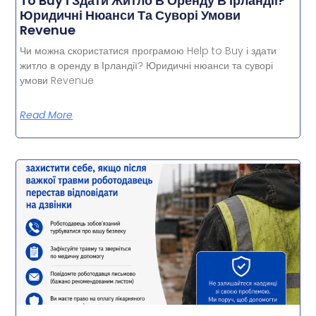
To Buy І Здати Житло В Оренду В Ірландії?
Юридичні Нюанси Та Суворі Умови
Revenue
Чи можна скористатися програмою Help to Buy і здати
житло в оренду в Ірландії? Юридичні нюанси та суворі
умови Revenue
Read More