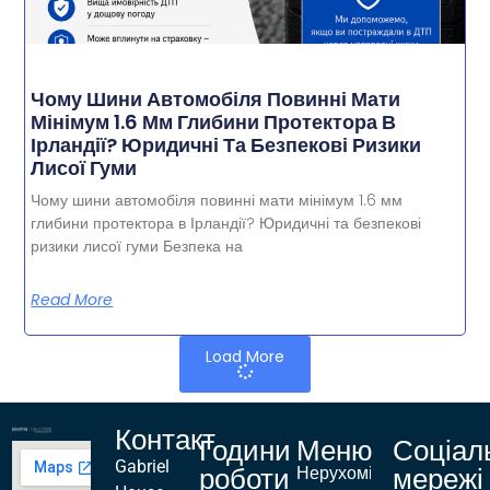
Чому Шини Автомобіля Повинні Мати
Мінімум 1.6 Мм Глибини Протектора В
Ірландії? Юридичні Та Безпекові Ризики
Лисої Гуми
Чому шини автомобіля повинні мати мінімум 1.6 мм
глибини протектора в Ірландії? Юридичні та безпекові
ризики лисої гуми Безпека на
Read More
Load More
Контакт
Години
Меню
Соціал
Gabriel
роботи
мережі
Нерухомість