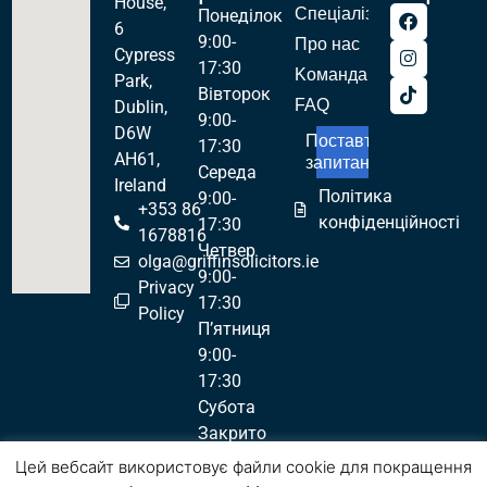
House,
Спеціалізації
Понеділок
6
9:00-
Про нас
Cypress
17:30
Kоманда
Park,
Вівторок
FAQ
Dublin,
9:00-
D6W
Поставте
17:30
AH61,
запитання!
Середа
Ireland
Політика
9:00-
+353 86
конфіденційності
17:30
1678816
Четвер
olga@griffinsolicitors.ie
9:00-
Privacy
17:30
Policy
П’ятниця
9:00-
17:30
Субота
Закрито
Неділя
Цей вебсайт використовує файли cookie для покращення
Закрито