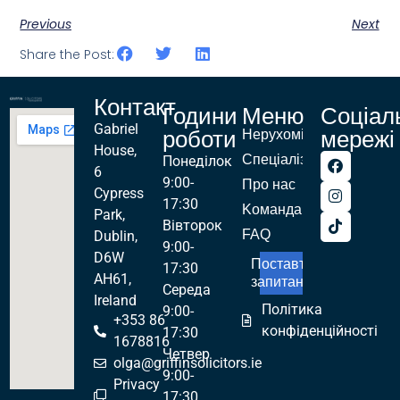
Previous
Next
Share the Post:
Контакт
Години
Меню
Соціал
Gabriel
роботи
мережі
Нерухомість
House,
Спеціалізації
Понеділок
6
9:00-
Про нас
Cypress
17:30
Kоманда
Park,
Вівторок
FAQ
Dublin,
9:00-
D6W
Поставте
17:30
AH61,
запитання!
Середа
Ireland
Політика
9:00-
+353 86
конфіденційності
17:30
1678816
Четвер
olga@griffinsolicitors.ie
9:00-
Privacy
17:30