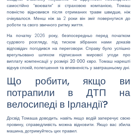
самостійно “воювати” зі страховою компанією, Томаш
повністю відновився після отриманих травм швидше, ніж
очікувалося. Менш ніж за 2 роки він зміг повернутися до
роботи та свого звичного ритму життя.
На початку 2026 року, безпосередньо перед початком
судового розгляду, під тиском зібраних нами доказів
відповідач погодився на переговори. Справу було успішно
врегульовано шляхом підписання мирової угоди про
виплату компенсації у розмірі
20 000 євро
. Томаш нарешті
відчув спокій, полегшення та впевненість у завтрашньому дні.
Що робити, якщо ви
потрапили в ДТП на
велосипеді в Ірландії?
Досвід Томаша доводить: навіть якщо водій заперечує свою
провину, справедливість можна відновити. Якщо вас збила
машина, дотримуйтесь цих правил: