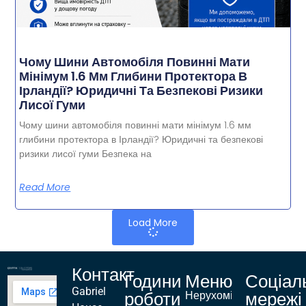
Чому Шини Автомобіля Повинні Мати
Мінімум 1.6 Мм Глибини Протектора В
Ірландії? Юридичні Та Безпекові Ризики
Лисої Гуми
Чому шини автомобіля повинні мати мінімум 1.6 мм
глибини протектора в Ірландії? Юридичні та безпекові
ризики лисої гуми Безпека на
Read More
Load More
Контакт
Години
Меню
Соціал
Gabriel
роботи
мережі
Нерухомість