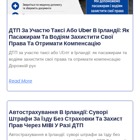
ДТП За Участю Таксі Або Uber В Ірландії: Як
Пасажирам Та Водіям Захистити Свої
Права Та Отримати Компенсацію
ДТП за участю таксі або Uber в Ірландії: як пасажирам та
водіям захистити свої права та отримати компенсацію
Дорожній рух
Read More
Автострахування В Ірландії: Суворі
Штрафи За Їзду Без Страховки Та Захист
Прав Через MIBI У Разі ДТП
Автострахування в Ірландії: суворі штрафи за їзду без