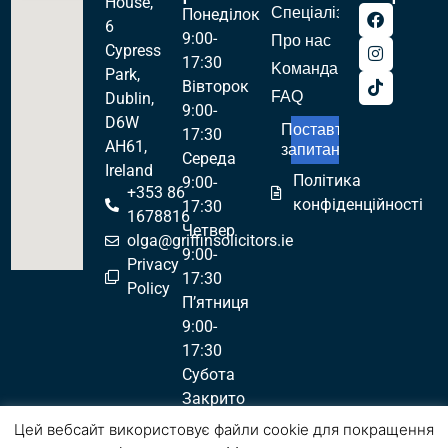
House,
Спеціалізації
Понеділок
6
9:00-
Про нас
Cypress
17:30
Kоманда
Park,
Вівторок
FAQ
Dublin,
9:00-
D6W
Поставте
17:30
AH61,
запитання!
Середа
Ireland
Політика
9:00-
+353 86
конфіденційності
17:30
1678816
Четвер
olga@griffinsolicitors.ie
9:00-
Privacy
17:30
Policy
П’ятниця
9:00-
17:30
Субота
Закрито
Неділя
Цей вебсайт використовує файли cookie для покращення
Закрито