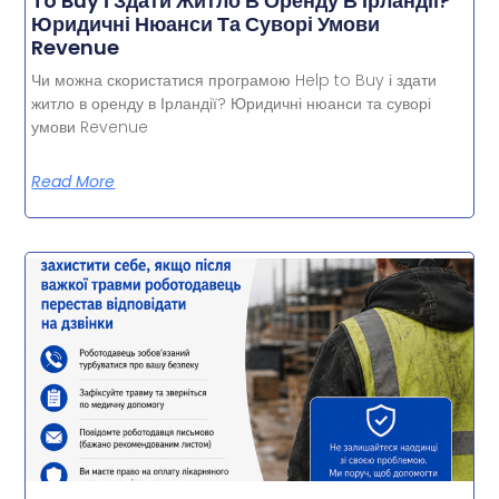
To Buy І Здати Житло В Оренду В Ірландії?
Юридичні Нюанси Та Суворі Умови
Revenue
Чи можна скористатися програмою Help to Buy і здати
житло в оренду в Ірландії? Юридичні нюанси та суворі
умови Revenue
Read More