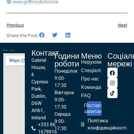
www.griffinsolicitors.ie
Previous
Next
Share the Post:
Контакт
Години
Меню
Соціал
Gabriel
роботи
мережі
Нерухомість
House,
Спеціалізації
Понеділок
6
9:00-
Про нас
Cypress
17:30
Kоманда
Park,
Вівторок
FAQ
Dublin,
9:00-
D6W
Поставте
17:30
AH61,
запитання!
Середа
Ireland
Політика
9:00-
+353 86
конфіденційності
17:30
1678816