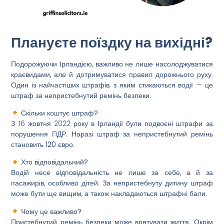
Плануєте поїздку на вихідні?
Подорожуючи Ірландією, важливо не лише насолоджуватися
краєвидами, але й дотримуватися правил дорожнього руху.
Один із найчастіших штрафів, з яким стикаються водії — це
штраф за непристебнутий ремінь безпеки
.
Скільки коштує штраф?
З 16 жовтня 2022 року в Ірландії були
подвоєні штрафи
за
порушення ПДР. Наразі штраф за непристебнутий ремінь
становить
120 євро
.
Хто відповідальний?
Водій несе відповідальність не лише за себе, а й за
пасажирів, особливо дітей. За непристебнуту дитину штраф
може бути ще вищим, а також накладаються штрафні бали.
Чому це важливо?
Пристебнутий ремінь безпеки може врятувати життя. Окрім