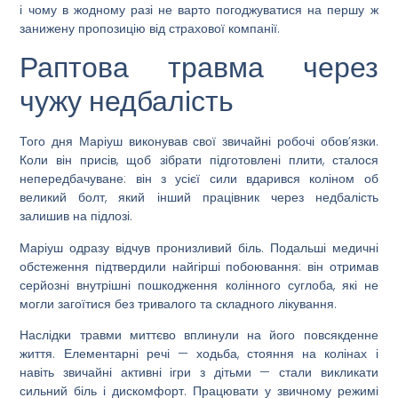
і чому в жодному разі не варто погоджуватися на першу ж
занижену пропозицію від страхової компанії.
Раптова травма через
чужу недбалість
Того дня Маріуш виконував свої звичайні робочі обов’язки.
Коли він присів, щоб зібрати підготовлені плити, сталося
непередбачуване: він з усієї сили вдарився коліном об
великий болт, який інший працівник через недбалість
залишив на підлозі.
Маріуш одразу відчув пронизливий біль. Подальші медичні
обстеження підтвердили найгірші побоювання: він отримав
серйозні внутрішні пошкодження колінного суглоба, які не
могли загоїтися без тривалого та складного лікування.
Наслідки травми миттєво вплинули на його повсякденне
життя. Елементарні речі — ходьба, стояння на колінах і
навіть звичайні активні ігри з дітьми — стали викликати
сильний біль і дискомфорт. Працювати у звичному режимі