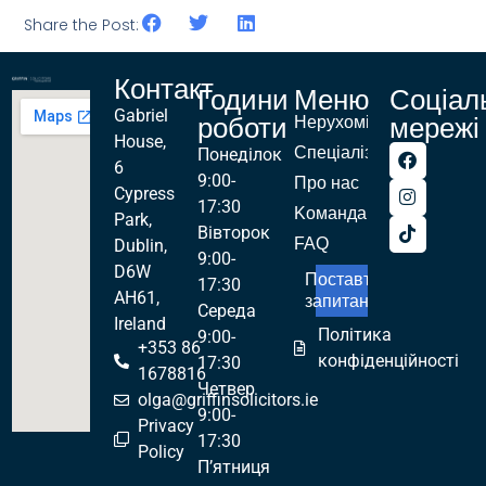
Share the Post:
Контакт
Години
Меню
Соціал
Gabriel
роботи
мережі
Нерухомість
House,
Спеціалізації
Понеділок
6
9:00-
Про нас
Cypress
17:30
Kоманда
Park,
Вівторок
FAQ
Dublin,
9:00-
D6W
Поставте
17:30
AH61,
запитання!
Середа
Ireland
Політика
9:00-
+353 86
конфіденційності
17:30
1678816
Четвер
olga@griffinsolicitors.ie
9:00-
Privacy
17:30
Policy
П’ятниця