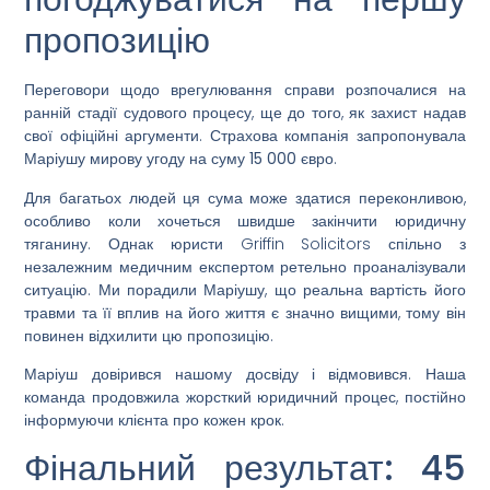
пропозицію
Переговори щодо врегулювання справи розпочалися на
ранній стадії судового процесу, ще до того, як захист надав
свої офіційні аргументи. Страхова компанія запропонувала
Маріушу мирову угоду на суму
15 000 євро
.
Для багатьох людей ця сума може здатися переконливою,
особливо коли хочеться швидше закінчити юридичну
тяганину. Однак юристи Griffin Solicitors спільно з
незалежним медичним експертом ретельно проаналізували
ситуацію. Ми порадили Маріушу, що реальна вартість його
травми та її вплив на його життя є значно вищими, тому він
повинен відхилити цю пропозицію.
Маріуш довірився нашому досвіду і відмовився. Наша
команда продовжила жорсткий юридичний процес, постійно
інформуючи клієнта про кожен крок.
Фінальний результат: 45