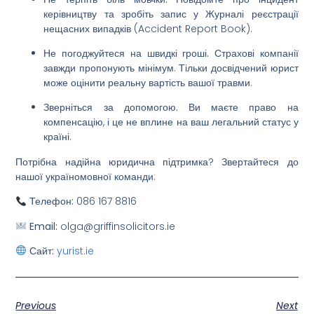
керівництву та зробіть запис у Журналі реєстрації
нещасних випадків (Accident Report Book).
Не погоджуйтеся на швидкі гроші.
Страхові компанії
завжди пропонують мінімум. Тільки досвідчений юрист
може оцінити реальну вартість вашої травми.
Зверніться за допомогою.
Ви маєте право на
компенсацію, і це не вплине на ваш легальний статус у
країні.
Потрібна надійна юридична підтримка? Звертайтеся до
нашої україномовної команди:
Телефон:
086 167 8816
Email:
olga@griffinsolicitors.ie
Сайт:
yurist.ie
Previous
Next