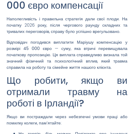
000 євро компенсації
Наполегливість і правильна стратегія дали свої плоди. На
початку 2026 року, після чергового раунду складних та
тривалих переговорів, справу було успішно врегульовано.
Відповідач погодився виплатити Маріушу компенсацію у
розмірі
45 000 євро
— суму, яка втричі перевищувала
початкову пропозицію. Ця виплата справедливо визнала той
значний фізичний та психологічний вплив, який травма
справила на роботу та сімейне життя нашого клієнта.
Що робити, якщо ви
отримали травму на
роботі в Ірландії?
Якщо ви постраждали через небезпечні умови праці або
помилку колеги, пам’ятайте:
Не терпіть біль мовчки.
Повідомте про інцидент