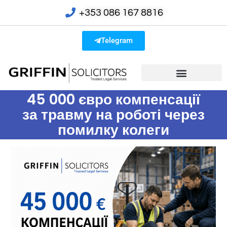
+353 086 167 8816
Telegram
45 000 євро компенсації
за травму на роботі через
помилку колеги