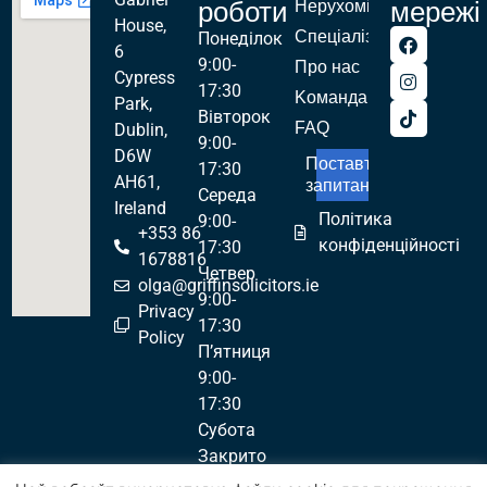
роботи
мережі
Нерухомість
House,
Спеціалізації
Понеділок
6
9:00-
Про нас
Cypress
17:30
Kоманда
Park,
Вівторок
FAQ
Dublin,
9:00-
D6W
Поставте
17:30
AH61,
запитання!
Середа
Ireland
Політика
9:00-
+353 86
конфіденційності
17:30
1678816
Четвер
olga@griffinsolicitors.ie
9:00-
Privacy
17:30
Policy
П’ятниця
9:00-
17:30
Субота
Закрито
Неділя