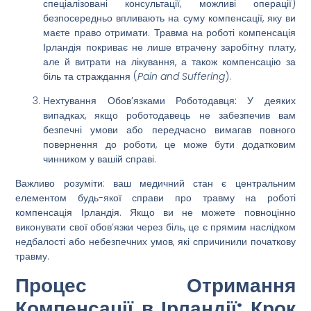
спеціалізовані консультації, можливі операції)
безпосередньо впливають на суму
компенсації
, яку ви
маєте право отримати.
Травма на роботі компенсація
Ірландія
покриває не лише втрачену заробітну плату,
але й витрати на лікування, а також компенсацію за
біль та страждання (
Pain and Suffering
).
Нехтування Обов’язками Роботодавця:
У деяких
випадках, якщо роботодавець не забезпечив вам
безпечні умови або передчасно вимагав повного
повернення до роботи, це може бути додатковим
чинником у вашій справі.
Важливо розуміти: ваш медичний стан є центральним
елементом будь-якої справи про
травму на роботі
компенсація Ірландія
. Якщо ви не можете повноцінно
виконувати свої обов’язки через біль, це є прямим наслідком
недбалості або небезпечних умов, які спричинили початкову
травму.
Процес Отримання
Компенсації в Ірландії: Крок