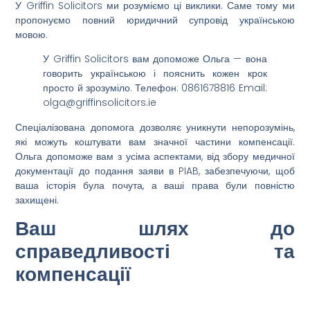
У Griffin Solicitors ми розуміємо ці виклики. Саме тому ми
пропонуємо повний юридичний супровід українською
мовою.
У Griffin Solicitors вам допоможе Ольга — вона
говорить українською і пояснить кожен крок
просто й зрозуміло. Телефон: 0861678816 Email:
olga@griffinsolicitors.ie
Спеціалізована допомога дозволяє уникнути непорозумінь,
які можуть коштувати вам значної частини
компенсації
.
Ольга допоможе вам з усіма аспектами, від збору медичної
документації до подання заяви в PIAB, забезпечуючи, щоб
ваша історія була почута, а ваші права були повністю
захищені.
Ваш шлях до
справедливості та
компенсації