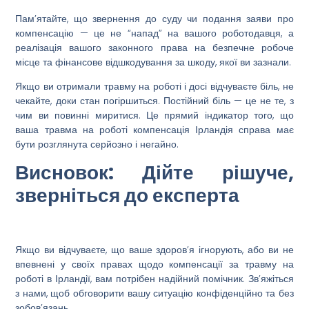
Пам’ятайте, що звернення до суду чи подання заяви про
компенсацію
— це не “напад” на вашого роботодавця, а
реалізація вашого законного права на безпечне робоче
місце та фінансове відшкодування за шкоду, якої ви зазнали.
Якщо ви
отримали травму на роботі
і досі відчуваєте біль, не
чекайте, доки стан погіршиться. Постійний біль — це не те, з
чим ви повинні миритися. Це прямий індикатор того, що
ваша
травма на роботі компенсація Ірландія
справа має
бути розглянута серйозно і негайно.
Висновок: Дійте рішуче,
зверніться до експерта
Якщо ви відчуваєте, що ваше здоров’я ігнорують, або ви не
впевнені у своїх правах щодо
компенсації
за
травму на
роботі
в
Ірландії
, вам потрібен надійний помічник. Зв’яжіться
з нами, щоб обговорити вашу ситуацію конфіденційно та без
зобов’язань.