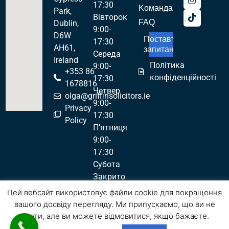
17:30
Kоманда
Park,
Вівторок
FAQ
Dublin,
9:00-
D6W
Поставте
17:30
AH61,
запитання!
Середа
Ireland
Політика
9:00-
+353 86
конфіденційності
17:30
1678816
Четвер
olga@griffinsolicitors.ie
9:00-
Privacy
17:30
Policy
П’ятниця
9:00-
17:30
Субота
Закрито
Неділя
Цей вебсайт використовує файли cookie для покращення
Закрито
вашого досвіду перегляду. Ми припускаємо, що ви не
проти, але ви можете відмовитися, якщо бажаєте.