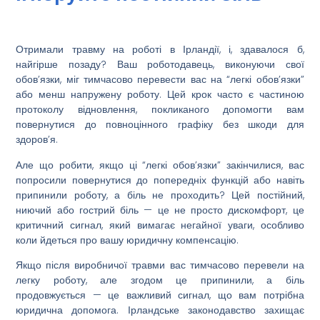
Отримали
травму на роботі
в
Ірландії
, і, здавалося б,
найгірше позаду? Ваш роботодавець, виконуючи свої
обов’язки, міг тимчасово перевести вас на “легкі обов’язки”
або менш напружену роботу. Цей крок часто є частиною
протоколу відновлення, покликаного допомогти вам
повернутися до повноцінного графіку без шкоди для
здоров’я.
Але що робити, якщо ці “легкі обов’язки” закінчилися, вас
попросили повернутися до попередніх функцій або навіть
припинили роботу, а
біль не проходить
? Цей постійний,
ниючий або гострий біль — це не просто дискомфорт, це
критичний сигнал
, який вимагає негайної уваги, особливо
коли йдеться про вашу юридичну
компенсацію
.
Якщо після виробничої
травми
вас тимчасово перевели на
легку роботу, але згодом це припинили, а біль
продовжується — це важливий сигнал, що вам потрібна
юридична допомога. Ірландське законодавство захищає