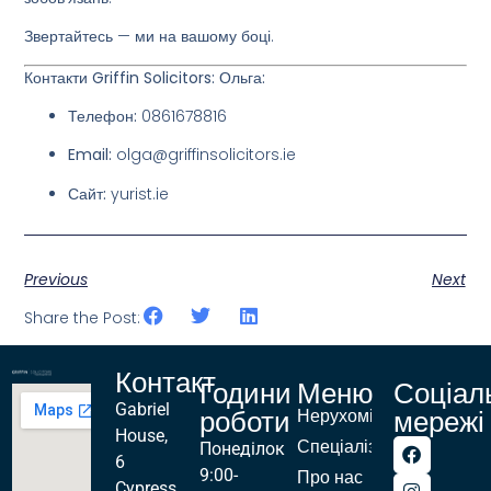
Звертайтесь — ми на вашому боці.
Контакти Griffin Solicitors:
Ольга:
Телефон:
0861678816
Email:
olga@griffinsolicitors.ie
Сайт:
yurist.ie
Previous
Next
Share the Post:
Контакт
Години
Меню
Соціал
Gabriel
роботи
мережі
Нерухомість
House,
Спеціалізації
Понеділок
6
9:00-
Про нас
Cypress