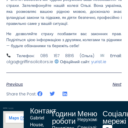
страхи. Зателефонуйте нашій колезі
Ользі
. Вона українка,
яка розмовляє вашою рідною мовою, досконало знає
ірландські закони та підкаже, як діяти безпечно, професійно і
правильно саме у вашій ситуації.
Не дозволяйте страху позбавити вас законних прав.
Поділіться цією інформацією з друзями, колегами та рідними
— будьте обізнаними та бережіть себе!
Телефон:
086 167 8816 (Ольга)
Email:
olga@griffinsolicitors.ie
Офіційний сайт:
yurist.ie
Previous
Next
Share the Post:
Контакт
Години
Меню
Соціал
Gabriel
роботи
мережі
Нерухомість
House,
Спеціалізації