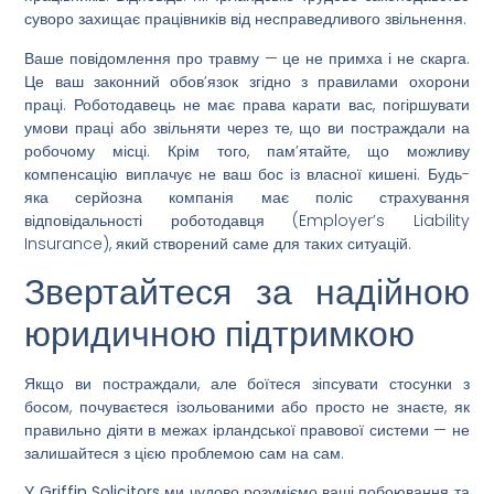
суворо захищає працівників від несправедливого звільнення.
Ваше повідомлення про травму — це не примха і не скарга.
Це ваш законний обов’язок згідно з правилами охорони
праці. Роботодавець не має права карати вас, погіршувати
умови праці або звільняти через те, що ви постраждали на
робочому місці. Крім того, пам’ятайте, що можливу
компенсацію виплачує не ваш бос із власної кишені. Будь-
яка серйозна компанія має поліс страхування
відповідальності роботодавця (Employer’s Liability
Insurance), який створений саме для таких ситуацій.
Звертайтеся за надійною
юридичною підтримкою
Якщо ви постраждали, але боїтеся зіпсувати стосунки з
босом, почуваєтеся ізольованими або просто не знаєте, як
правильно діяти в межах ірландської правової системи — не
залишайтеся з цією проблемою сам на сам.
У
Griffin Solicitors
ми чудово розуміємо ваші побоювання та