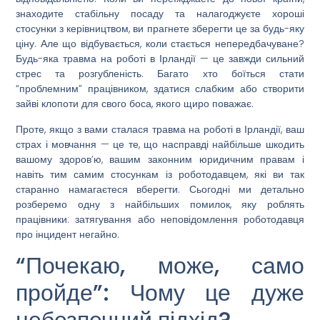
знаходите стабільну посаду та налагоджуєте хороші
стосунки з керівництвом, ви прагнете зберегти це за будь-яку
ціну. Але що відбувається, коли стається непередбачуване?
Будь-яка
травма на роботі в Ірландії
— це завжди сильний
стрес та розгубленість. Багато хто боїться стати
“проблемним” працівником, здатися слабким або створити
зайві клопоти для свого боса, якого щиро поважає.
Проте, якщо з вами сталася
травма на роботі в Ірландії
, ваш
страх і мовчання — це те, що насправді найбільше шкодить
вашому здоров’ю, вашим законним юридичним правам і
навіть тим самим стосункам із роботодавцем, які ви так
старанно намагаєтеся вберегти. Сьогодні ми детально
розберемо одну з найбільших помилок, яку роблять
працівники: затягування або неповідомлення роботодавця
про інцидент негайно.
“Почекаю, може, само
пройде”: Чому це дуже
небезпечний підхід?