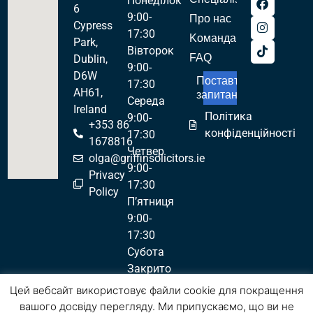
Понеділок
6
9:00-
Про нас
Cypress
17:30
Kоманда
Park,
Вівторок
FAQ
Dublin,
9:00-
D6W
Поставте
17:30
AH61,
запитання!
Середа
Ireland
Політика
9:00-
+353 86
конфіденційності
17:30
1678816
Четвер
olga@griffinsolicitors.ie
9:00-
Privacy
17:30
Policy
П’ятниця
9:00-
17:30
Субота
Закрито
Неділя
Цей вебсайт використовує файли cookie для покращення
Закрито
вашого досвіду перегляду. Ми припускаємо, що ви не