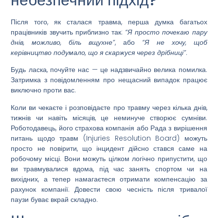
Після того, як сталася травма, перша думка багатьох
працівників звучить приблизно так:
“Я просто почекаю пару
днів, можливо, біль вщухне”
, або
“Я не хочу, щоб
керівництво подумало, що я скаржуся через дрібниці”
.
Будь ласка, почуйте нас — це надзвичайно велика помилка.
Затримка з повідомленням про нещасний випадок працює
виключно проти вас.
Коли ви чекаєте і розповідаєте про травму через кілька днів,
тижнів чи навіть місяців, це неминуче створює сумніви.
Роботодавець, його страхова компанія або Рада з вирішення
питань щодо травм (Injuries Resolution Board) можуть
просто не повірити, що інцидент дійсно стався саме на
робочому місці. Вони можуть цілком логічно припустити, що
ви травмувалися вдома, під час занять спортом чи на
вихідних, а тепер намагаєтеся отримати компенсацію за
рахунок компанії. Довести свою чесність після тривалої
паузи буває вкрай складно.