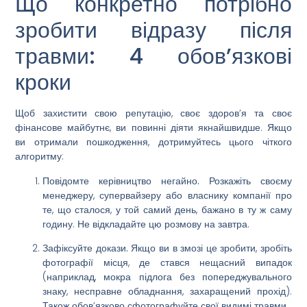
Що конкретно потрібно
зробити відразу після
травми: 4 обов’язкові
кроки
Щоб захистити свою репутацію, своє здоров’я та своє
фінансове майбутнє, ви повинні діяти якнайшвидше. Якщо
ви отримали пошкодження, дотримуйтесь цього чіткого
алгоритму:
Повідомте керівництво негайно.
Розкажіть своєму
менеджеру, супервайзеру або власнику компанії про
те, що сталося, у той самий день, бажано в ту ж саму
годину. Не відкладайте цю розмову на завтра.
Зафіксуйте докази.
Якщо ви в змозі це зробити, зробіть
фотографії місця, де стався нещасний випадок
(наприклад, мокра підлога без попереджувального
знаку, несправне обладнання, захаращений прохід).
Також обов’язково сфотографуйте свої видимі травми.