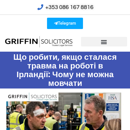
+353 086 167 8816
Telegram
Що робити, якщо сталася
травма на роботі в
Ірландії: Чому не можна
мовчати