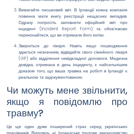
Вимагайте письмовий звіт.
В Ірландії кожна компанія
повинна мати книгу реєстрації нещасних випадків.
Одразу попросіть заповнити офіційний звіт про
інцидент (Incident Report Form) та обов’язково
переконайтеся, що ви отримали його копію.
Зверніться до лікаря.
Навіть якщо пошкодження
здається незначним, відвідайте свого сімейного лікаря
(GP) або відділення невідкладної допомоги. Медична
довідка, отримана в день інциденту, є найсильнішим
доказом того, що ваша
травма на роботі в Ірландії
є
реальною та задокументованою.
Чи можуть мене звільнити,
якщо я повідомлю про
травму?
Це ще один дуже поширений страх серед українських
працівників. Відповідь: ні. Ірландське трудове законодавство