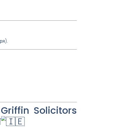
ря).
Griffin Solicitors
ї