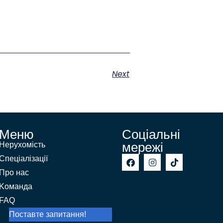
Next
Меню
Соціальні
мережі
Нерухомість
Спеціалізації
Про нас
Kоманда
FAQ
Поставте запитання!