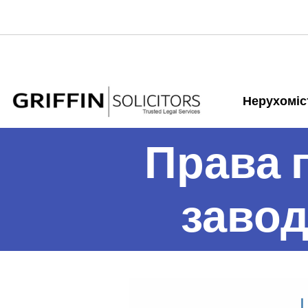
Нерухоміс
Права п
завод