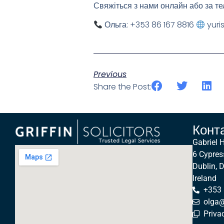
Свяжіться з нами онлайн або за т
Ольга: +353 86 167 8816
yuris
Previous
Share the Post:
Конт
Gabriel 
6 Cypres
Dublin, 
Ireland
+353
olga@g
Priva