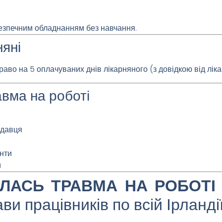
безпечним обладнанням без навчання.
няні
аво на 5 оплачуваних днів лікарняного (з довідкою від ліка
авма на роботі
одавця
енти
м
ЛАСЬ ТРАВМА НА РОБОТІ
и працівників по всій Ірланді