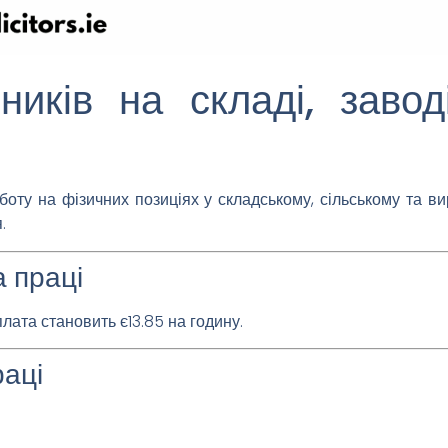
ників на складі, заво
боту на фізичних позиціях у складському, сільському та в
.
а праці
плата становить є13.85 на годину.
раці