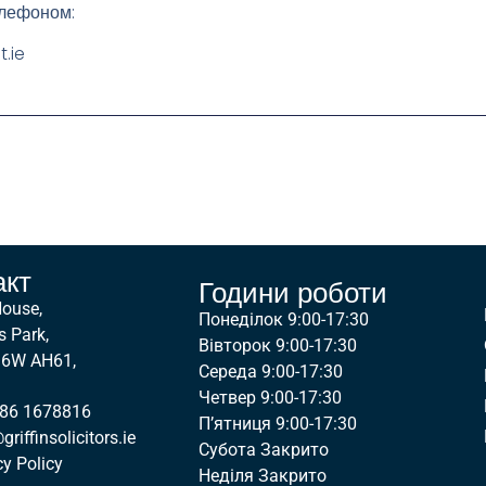
елефоном:
t.ie
акт
Години роботи
House,
Понеділок 9:00-17:30
s Park,
Вівторок 9:00-17:30
D6W AH61,
Середа 9:00-17:30
Четвер 9:00-17:30
 86 1678816
П’ятниця 9:00-17:30
riffinsolicitors.ie
Субота Закрито
cy Policy
Неділя Закрито