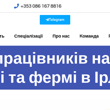
+353 086 167 8816
Telegram
ть
Спеціалізації
Про нас
Kоманда
рацівників на
і та фермі в Ір