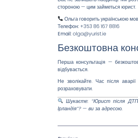
стороною — цим займеться юрист.
Ольга говорить українською мо
Телефон:
+353 86 167 8816
Email:
olga@yurist.ie
Безкоштовна конс
Перша консультація — безкоштов
відбувається.
Не зволікайте. Час після аварі
розраховувати.
Шукаєте: “Юрист після ДТП в
Ірландія”? — ви за адресою.