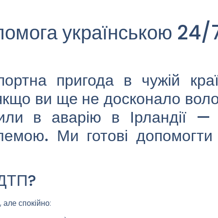
омога українською 24/
портна пригода в чужій кра
якщо ви ще не досконало вол
или в аварію в Ірландії —
лемою. Ми готові допомогти
 ДТП?
 але спокійно: