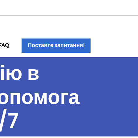
FAQ
Поставте запитання!
ію в
допомога
/7