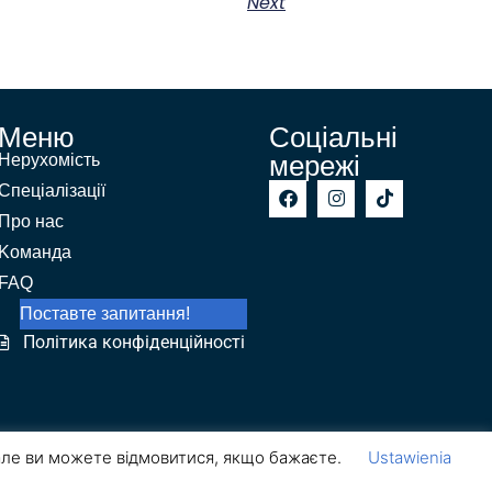
Next
Меню
Соціальні
мережі
Нерухомість
Спеціалізації
Про нас
Kоманда
FAQ
Поставте запитання!
Політика конфіденційності
але ви можете відмовитися, якщо бажаєте.
Ustawienia