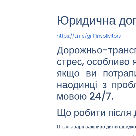
Юридична доп
https://t.me/griffinsolicitors
Дорожньо-транс
стрес, особливо 
якщо ви потрап
наодинці з проб
мовою 24/7.
Що робити після
Після аварії важливо діяти швидко,