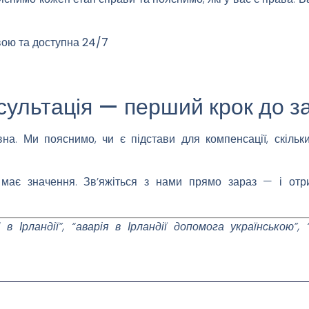
вою та доступна 24/7
ультація — перший крок до з
на. Ми пояснимо, чи є підстави для компенсації, скільк
ї має значення. Зв’яжіться з нами прямо зараз — і отр
 Ірландії”, “аварія в Ірландії допомога українською”, 