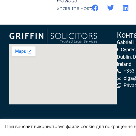
Previous
Share the Post:
Конт
Gabriel 
6 Cypres
Dublin, 
Ireland
+353
olga@g
Priva
Цей вебсайт використовує файли cookie для покращення в