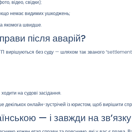
ото, відео, свідки);
ь якщо немає видимих ушкоджень;
та якомога швидше.
прави після аварій?
ДТП вирішуються без суду — шляхом так званого “settlemen
 ходити на судові засідання.
е декількох онлайн-зустрічей із юристом, щоб вирішити спр
їнською — і завжди на зв’язку
яснимо кожен етап справи та пояснимо, які у вас є права. 