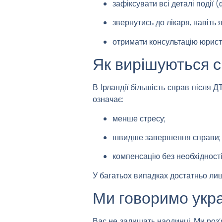
зафіксувати всі деталі події (ф
звернутись до лікаря, навіт
отримати консультацію юрис
Як вирішуються с
В Ірландії більшість справ після 
означає:
менше стресу;
швидше завершення справи;
компенсацію без необхідності
У багатьох випадках достатньо лиш
Ми говоримо укра
Вас не залишать наодинці. Ми роз’