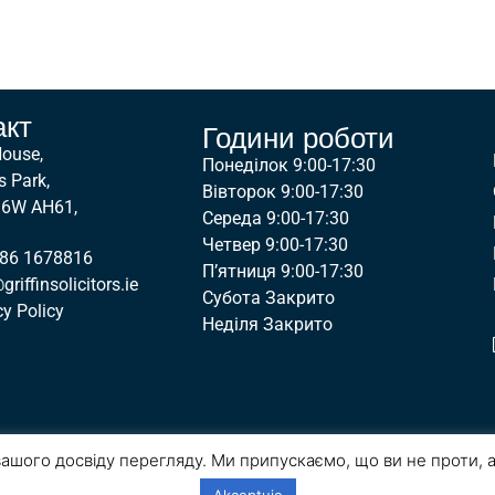
акт
Години роботи
House,
Понеділок 9:00-17:30
s Park,
Вівторок 9:00-17:30
D6W AH61,
Середа 9:00-17:30
Четвер 9:00-17:30
 86 1678816
П’ятниця 9:00-17:30
riffinsolicitors.ie
Субота Закрито
cy Policy
Неділя Закрито
ашого досвіду перегляду. Ми припускаємо, що ви не проти, 