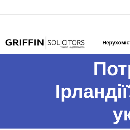
Нерухоміс
Пот
Ірланді
у