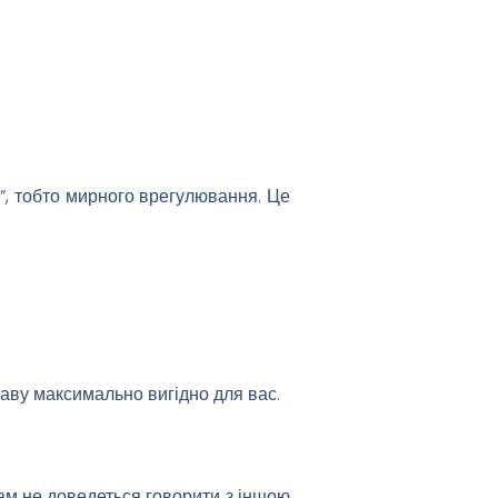
t”, тобто мирного врегулювання. Це
аву максимально вигідно для вас.
Вам не доведеться говорити з іншою