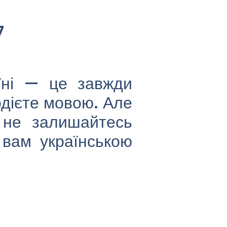
7
їні — це завжди
одієте мовою. Але
 не залишайтесь
 вам українською