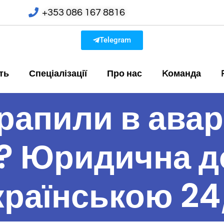
+353 086 167 8816
Telegram
ть
Спеціалізації
Про нас
Kоманда
рапили в авар
ї? Юридична 
країнською 24