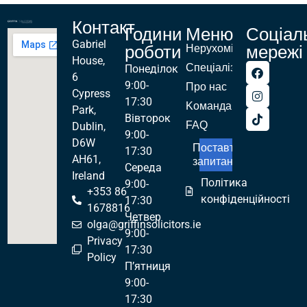
Контакт
Години
Меню
Соціал
Gabriel
роботи
мережі
Нерухомість
House,
Спеціалізації
Понеділок
6
9:00-
Про нас
Cypress
17:30
Kоманда
Park,
Вівторок
FAQ
Dublin,
9:00-
D6W
Поставте
17:30
AH61,
запитання!
Середа
Ireland
Політика
9:00-
+353 86
конфіденційності
17:30
1678816
Четвер
olga@griffinsolicitors.ie
9:00-
Privacy
17:30
Policy
П’ятниця
9:00-
17:30