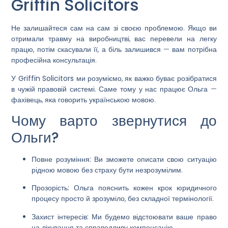
Griffin Solicitors
Не залишайтеся сам на сам зі своєю проблемою. Якщо ви
отримали травму на виробництві, вас перевели на легку
працю, потім скасували її, а біль залишився — вам потрібна
професійна консультація.
У
Griffin Solicitors
ми розуміємо, як важко буває розібратися
в чужій правовій системі. Саме тому у нас працює
Ольга
—
фахівець, яка говорить українською мовою.
Чому варто звернутися до
Ольги?
Повне розуміння:
Ви зможете описати свою ситуацію
рідною мовою без страху бути незрозумілим.
Прозорість:
Ольга пояснить кожен крок юридичного
процесу просто й зрозуміло, без складної термінології.
Захист інтересів:
Ми будемо відстоювати ваше право
на лікування та справедливу компенсацію.