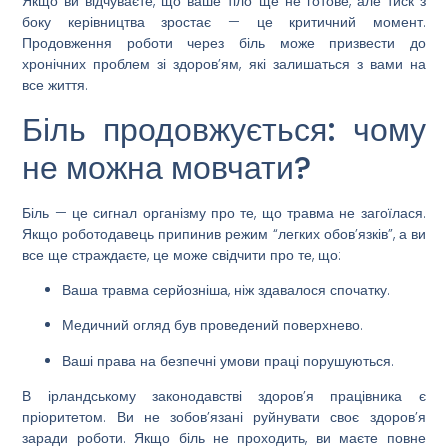
Якщо ви відчуваєте, що ваше тіло ще не готове, але тиск з
боку керівництва зростає — це критичний момент.
Продовження роботи через біль може призвести до
хронічних проблем зі здоров’ям, які залишаться з вами на
все життя.
Біль продовжується: чому
не можна мовчати?
Біль — це сигнал організму про те, що травма не загоїлася.
Якщо роботодавець припинив режим “легких обов’язків”, а ви
все ще страждаєте, це може свідчити про те, що:
Ваша травма серйозніша, ніж здавалося спочатку.
Медичний огляд був проведений поверхнево.
Ваші права на безпечні умови праці порушуються.
В ірландському законодавстві здоров’я працівника є
пріоритетом. Ви не зобов’язані руйнувати своє здоров’я
заради роботи. Якщо біль не проходить, ви маєте повне