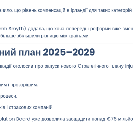
чило, що рівень компенсацій в Ірландії для таких категорі
iamh Smyth)
додала, що хоча попередні реформи вже зме
 більше збільшили різницю між країнами.
чний план 2025–2029
рландії оголосив про запуск нового
Стратегічного плану Inj
им і прозорішим,
процеси,
ів і страхових компаній.
Resolution Board уже дозволила заощадити
понад €76 мільйо