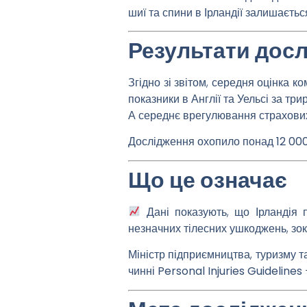
шиї та спини
в Ірландії залишаєтьс
Результати дос
Згідно зі звітом, середня
оцінка к
показники в Англії та Уельсі за три
А середнє врегулювання страхових
Дослідження охопило
понад 12 00
Що це означає
Дані показують, що
Ірландія
незначних тілесних ушкоджень, зо
Міністр підприємництва, туризму т
чинні
Personal Injuries Guidelines