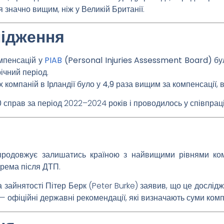
я значно вищим, ніж у Великій Британії.
лідження
омпенсацій у
PIAB
(Personal Injuries Assessment Board)
бу
річний період.
 компаній в Ірландії було
у 4,9 раза вищим
за компенсації, в
0 справ
за період 2022–2024 років і проводилось у співпраці
 продовжує залишатись країною з найвищими рівнями ко
крема після
ДТП
.
а зайнятості
Пітер Берк
(Peter Burke) заявив, що це дослі
— офіційні державні рекомендації, які визначають суми комп