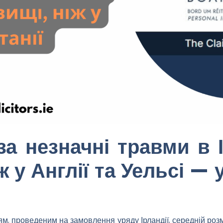
за незначні травми в І
ж у Англії та Уельсі —
, проведеним на замовлення уряду Ірландії, середній роз