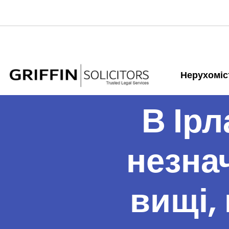
Нерухоміс
В Ірл
незнач
вищі, 