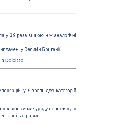
ла
у 3,9 раза вищою
, ніж аналогічні
иплачені у Великій Британії.
 з
Deloitte
.
мпенсацій у Європі
для категорій
дження допоможе уряду переглянути
енсацій за травми.