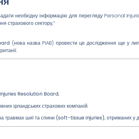
ня
адати необхідну інформацію для перегляду Personal Injuri
я страхового сектору,”
Board
(нова назва PIAB) провести це дослідження ще у липн
ританії.
Injuries Resolution Board
,
новних
ірландських страхових компаній
.
на
травмах шиї та спини (soft-tissue injuries)
, отриманих у