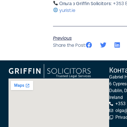
Ольга з Griffin Solicitors:
+353 8
yurist.ie
Previous
Share the Post:
Конт
Gabriel 
6 Cypres
Dublin, 
Ireland
+353
olga@g
Priva