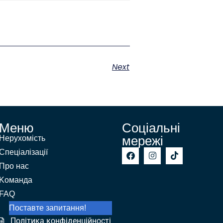
Next
Меню
Соціальні
мережі
Нерухомість
Спеціалізації
Про нас
Kоманда
FAQ
Поставте запитання!
Політика конфіденційності