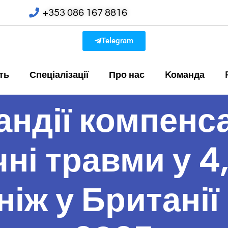
+353 086 167 8816
Telegram
ть
Спеціалізації
Про нас
Kоманда
андії компенса
ні травми у 4
ніж у Британії