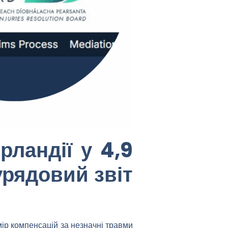
рландії у 4,9
 урядовий звіт
мір компенсацій за
незначні травми