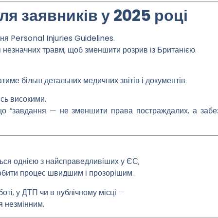
ля заявників у 2025 році
я Personal Injuries Guidelines.
я незначних травм, щоб зменшити розрив із Британією.
атиме більш детальних медичних звітів і документів.
сь високими.
що “завдання — не зменшити права постраждалих, а забе
ься однією з найсправедливіших у ЄС,
обити процес швидшим і прозорішим.
ті, у ДТП чи в публічному місці —
я незмінним.