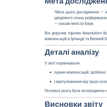
Мета досліджен
“Мета цього дослідження — н
урядового плану реформуванн
— сказав міністр Берк.
Він доручив
Injuries Resolution 
компенсацій в Ірландії та Великій Б
Деталі аналізу
У звіті порівнювали:
оцінки компенсацій, зроблені
і врегулювання від трьох ос
Основна увага була зосереджена 
Висновки звіту