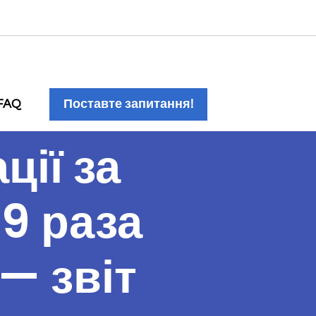
FAQ
Поставте запитання!
ції за
,9 раза
 — звіт