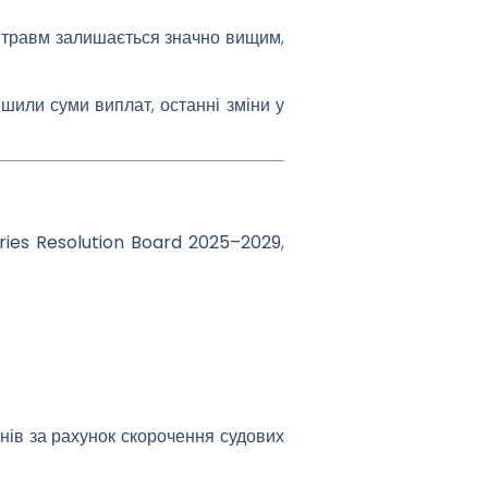
й травм
залишається значно вищим
,
ншили суми виплат,
останні зміни у
uries Resolution Board 2025–2029
,
нів
за рахунок скорочення судових